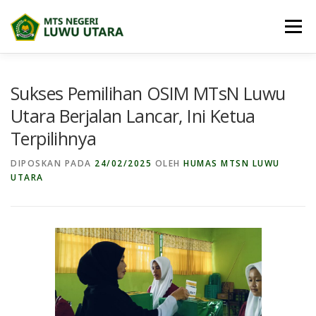
Lompat
ke
Menu
konten
BERANDA
PROFIL
BERITA
Sukses Pemilihan OSIM MTsN Luwu
Utara Berjalan Lancar, Ini Ketua
Terpilihnya
BIDANG MADRASAH
E-DIGITAL MADRASAH
DIPOSKAN PADA
24/02/2025
OLEH
HUMAS MTSN LUWU
UTARA
DOWNLOAD
PRESTASI SISWA
PPDB
MAPS