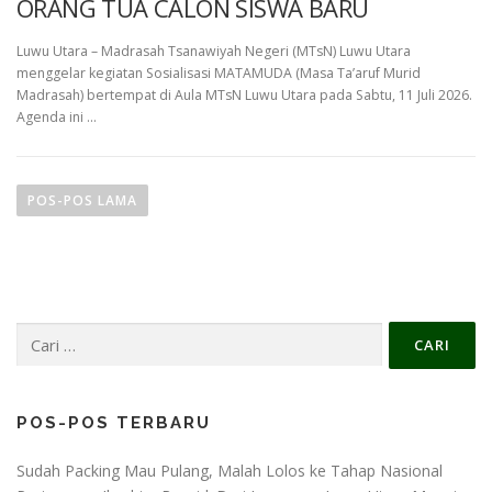
ORANG TUA CALON SISWA BARU
Luwu Utara – Madrasah Tsanawiyah Negeri (MTsN) Luwu Utara
menggelar kegiatan Sosialisasi MATAMUDA (Masa Ta’aruf Murid
Madrasah) bertempat di Aula MTsN Luwu Utara pada Sabtu, 11 Juli 2026.
Agenda ini …
N
a
POS-POS LAMA
v
i
g
a
Cari
s
untuk:
i
p
o
POS-POS TERBARU
s
Sudah Packing Mau Pulang, Malah Lolos ke Tahap Nasional