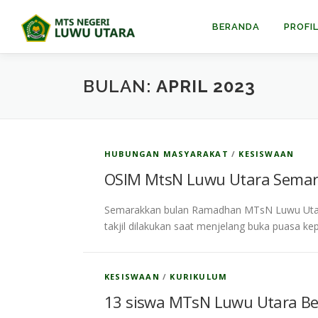
Lompat
ke
BERANDA
PROFI
konten
BULAN:
APRIL 2023
HUBUNGAN MASYARAKAT
/
KESISWAAN
OSIM MtsN Luwu Utara Semar
Semarakkan bulan Ramadhan MTsN Luwu Utara
takjil dilakukan saat menjelang buka puasa 
KESISWAAN
/
KURIKULUM
13 siswa MTsN Luwu Utara Be