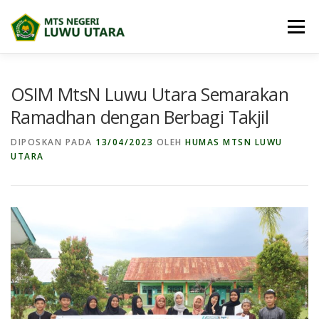
Lompat
ke
Menu
konten
BERANDA
PROFIL
BERITA
OSIM MtsN Luwu Utara Semarakan
Ramadhan dengan Berbagi Takjil
BIDANG MADRASAH
E-DIGITAL MADRASAH
DIPOSKAN PADA
13/04/2023
OLEH
HUMAS MTSN LUWU
UTARA
DOWNLOAD
PRESTASI SISWA
PPDB
MAPS