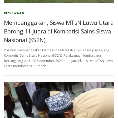
KESISWAAN
Membanggakan, Siswa MTsN Luwu Utara
Borong 11 juara di Kompetisi Sains Siswa
Nasional (KS2N)
Prestasi membanggakan berhasil diraih MTsN Luwu Utara pada ajang
Kompetisi Sains Siswa Nasional (KS2N). Pelaksanaan lomba yang
berlangsung pada 10 September 2023 mengantarkan siswa MTsN Luwu
Utara memborong 11 medali …