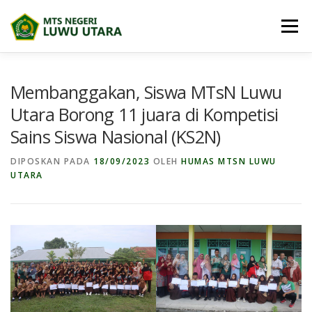
Lompat
ke
Menu
konten
BERANDA
PROFIL
BERITA
Membanggakan, Siswa MTsN Luwu
Utara Borong 11 juara di Kompetisi
Sains Siswa Nasional (KS2N)
BIDANG MADRASAH
E-DIGITAL MADRASAH
DIPOSKAN PADA
18/09/2023
OLEH
HUMAS MTSN LUWU
UTARA
DOWNLOAD
PRESTASI SISWA
PPDB
MAPS