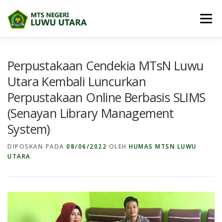
Lompat
ke
Menu
konten
BERANDA
PROFIL
BERITA
Perpustakaan Cendekia MTsN Luwu
Utara Kembali Luncurkan
Perpustakaan Online Berbasis SLIMS
BIDANG MADRASAH
E-DIGITAL MADRASAH
(Senayan Library Management
System)
DOWNLOAD
PRESTASI SISWA
PPDB
MAPS
DIPOSKAN PADA
08/06/2022
OLEH
HUMAS MTSN LUWU
UTARA