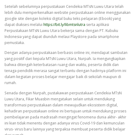
Setelah sebelumnya perpustakaan Cendekia MTsN Luwu Utara telah
lebih dulu memperkenalkan website perpustakaan online menggunakan
google site dengan koleksi digital buku teks pelajaran (Ebook) yang
dapat diakses melalui
https://bit.ly/libmtsnlutra
serta aplikasi
Perpustakaan MTsN Luwu Utara bekerja sama dengan PT. Kubuku
Indonesia yang dapat diunduh melaui Playstore pada smartphone
pemustaka.
Dengan adanya perpustakaan berbasis online ini, mendapat sambutan
yang positif dari kepala MTsN Luwu Utara, Nurpah. Ia mengungkapkan
bahwa ditengah keterbatasan ruang dan waktu, peserta didik dan
tenaga pendidik merasa sangat terbantu dengan hadirnya platform ini
dalam kegiatan proses belajar mengajar baik di sekolah maupun di
rumah.
Senada dengan Nurpah, pustakawan perpustakaan Cendekia MTsN
Luwu Utara, Fikar Muasbin mengatakan selain untuk mendukung
transformasi perpustakaan dalam mewujudkan ekosistem digital,
kehadiran perpustakaan online ini bertujuan untuk mendukung proses
pembelajaran pada madrasah mengingat fenomena dunia akhir- akhir
ini kian tidak menentu dengan adanya virus Covid-19 dan kemunculan
virus- virus baru lainnya yang terpaksa membuat peserta didik belajar