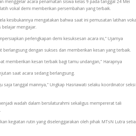
an menggelar acara penamatan siswa kelas 9 pada tanggal 24 Mei
atih vokal demi memberikan persembahan yang terbaik.
sela kesibukannya mengatakan bahwa saat ini pemusatan latihan voka
 belajar mengajar.
mpersiapkan perlengkapan demi kesuksesan acara ini,” Ujarnya
pat berlangsung dengan sukses dan memberikan kesan yang terbaik.
apat memberikan kesan terbaik bagi tamu undangan,” Harapnya
jutan saat acara sedang berlangsung.
gu saja tanggal mainnya,” Ungkap Hasriawati selaku koordinator seksi
menjadi wadah dalam bersilaturahmi sekaligus mempererat tali
.
kan kegiatan rutin yang diselenggarakan oleh pihak MTsN Lutra seti