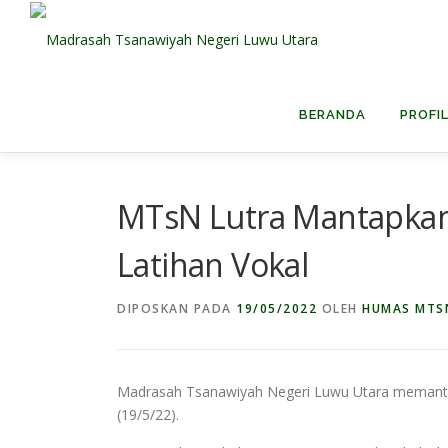
Lompat
ke
konten
BERANDA
PROFI
MTsN Lutra Mantapka
Latihan Vokal
DIPOSKAN PADA
19/05/2022
OLEH
HUMAS MTS
Madrasah Tsanawiyah Negeri Luwu Utara memanta
(19/5/22).