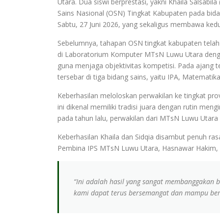
Utara. Dua siswi berprestasi, yakni Khaila Salsabila 
Sains Nasional (OSN) Tingkat Kabupaten pada bida
Sabtu, 27 Juni 2026, yang sekaligus membawa kedu
Sebelumnya, tahapan OSN tingkat kabupaten telah di
di Laboratorium Komputer MTsN Luwu Utara denga
guna menjaga objektivitas kompetisi. Pada ajang
tersebar di tiga bidang sains, yaitu IPA, Matematika
Keberhasilan meloloskan perwakilan ke tingkat pro
ini dikenal memiliki tradisi juara dengan rutin meng
pada tahun lalu, perwakilan dari MTsN Luwu Utara 
Keberhasilan Khaila dan Sidqia disambut penuh ras
Pembina IPS MTsN Luwu Utara, Hasnawar Hakim, m
“Ini adalah hasil yang sangat membanggakan 
kami dapat terus bersemangat dan mampu berko