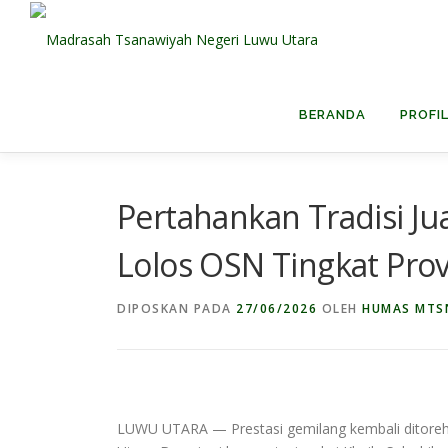
Lompat
ke
konten
BERANDA
PROFI
Pertahankan Tradisi J
Lolos OSN Tingkat Prov
DIPOSKAN PADA
27/06/2026
OLEH
HUMAS MTS
LUWU UTARA — Prestasi gemilang kembali ditoreh