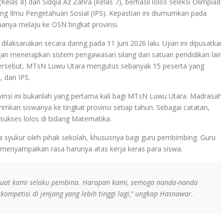
(Kelas 8) dan Sidqia Az Zahra (Kelas 7), berhasil lolos seleksi Olimpia
ng Ilmu Pengetahuan Sosial (IPS). Kepastian ini diumumkan pada
anya melaju ke OSN tingkat provinsi.
laksanakan secara daring pada 11 Juni 2026 lalu. Ujian ini dipusatka
n menerapkan sistem pengawasan silang dari satuan pendidikan lai
 tersebut, MTsN Luwu Utara mengutus sebanyak 15 peserta yang
, dan IPS.
vinsi ini bukanlah yang pertama kali bagi MTsN Luwu Utara. Madrasa
irimkan siswanya ke tingkat provinsi setiap tahun. Sebagai catatan,
sukses lolos di bidang Matematika.
a syukur oleh pihak sekolah, khususnya bagi guru pembimbing. Guru
enyampaikan rasa harunya atas kerja keras para siswa.
buat kami selaku pembina. Harapan kami, semoga nanda-nanda
mpetisi di jenjang yang lebih tinggi lagi,” ungkap Hasnawar.