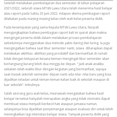
Setelah melakukan pembelajaran dua semester di tahun pelajaran
2021/2022, seluruh siswa MTsN Luwu Utara telah menerima hasil belajar
atau raport pada Sabtu 25 Juni 2022. Adapun skema pembagian raport
dilakukan pada masing-masing kelas oleh wali kelas peserta didik.
Pada kesempatan yang sama Kepala MTsN Luwu Utara, Nurpah
mengungkapkan bahwa pembagian raport kali ini syarat akan makna
mengingat peserta didik dalam melakukan proses pembelajaran
sebelumnya menggunakan dua metode yakni daring dan luring. Ia juga
mengingatkan bahwa saat libur semester nanti, siswa diharapkan dapat
melakukan aktifitas- aktifitas yang produktif dan bermanfaat di rumah
tidak dengan keluyuran kesana kemari mengingat libur semester akan
berlangsung kurang lebih dua minggu ke depan. “ Jadi anak-anakku
sekalian isilah waktu libur dengan kegiatan yang bermanfaat, supaya
saat masuk sekolah semester depan nanti ada nilai- nilai baru yang bisa
dijadikan teladan untuk teman-teman kalian baik di sekolah maupun di
luar sekolah”. Imbuhnya.
Salah seorang guru wali kelas, Hasriawati mengatakan bahwa hasil
belajar tersebut hanyalah merupakan angka yang tidak otomatis dapat
membuat siswa menjadi berkecil hati ataupun jumawa namun,
selanjutnya bisa dijadikan penyemangat ataupun evaluasi diri untuk lebih
meningkatkan lagi intensitas belajar siswa. Tampak peserta didik yang