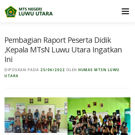
Lompat
ke
Menu
konten
BERANDA
PROFIL
BERITA
Pembagian Raport Peserta Didik
,Kepala MTsN Luwu Utara Ingatkan
Ini
BIDANG MADRASAH
E-DIGITAL MADRASAH
DIPOSKAN PADA
25/06/2022
OLEH
HUMAS MTSN LUWU
UTARA
DOWNLOAD
PRESTASI SISWA
PPDB
MAPS