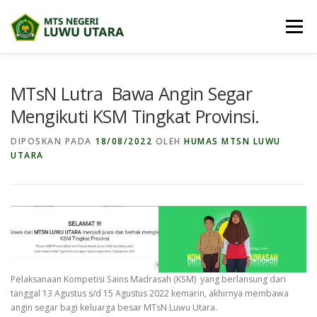
Lompat
ke
Menu
konten
BERANDA
PROFIL
BERITA
MTsN Lutra Bawa Angin Segar
Mengikuti KSM Tingkat Provinsi.
BIDANG MADRASAH
E-DIGITAL MADRASAH
DIPOSKAN PADA
18/08/2022
OLEH
HUMAS MTSN LUWU
UTARA
DOWNLOAD
PRESTASI SISWA
PPDB
MAPS
Pelaksanaan Kompetisi Sains Madrasah (KSM) yang berlansung dari
tanggal 13 Agustus s/d 15 Agustus 2022 kemarin, akhirnya membawa
angin segar bagi keluarga besar MTsN Luwu Utara.