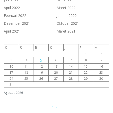
April 2022
Maret 2022
Februari 2022
Januari 2022
Desember 2021
Oktober 2021
April 2021
Maret 2021
S
S
R
K
J
S
M
1
2
5
3
4
6
7
8
9
10
11
12
13
14
15
16
17
18
19
20
21
22
23
24
25
26
27
28
29
30
31
Agustus 2026
« Jul