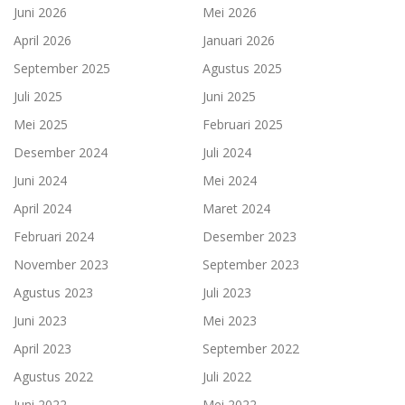
Juni 2026
Mei 2026
April 2026
Januari 2026
September 2025
Agustus 2025
Juli 2025
Juni 2025
Mei 2025
Februari 2025
Desember 2024
Juli 2024
Juni 2024
Mei 2024
April 2024
Maret 2024
Februari 2024
Desember 2023
November 2023
September 2023
Agustus 2023
Juli 2023
Juni 2023
Mei 2023
April 2023
September 2022
Agustus 2022
Juli 2022
Juni 2022
Mei 2022