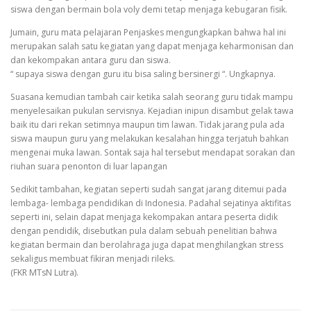
siswa dengan bermain bola voly demi tetap menjaga kebugaran fisik.
Jumain, guru mata pelajaran Penjaskes mengungkapkan bahwa hal ini
merupakan salah satu kegiatan yang dapat menjaga keharmonisan dan
dan kekompakan antara guru dan siswa.
“ supaya siswa dengan guru itu bisa saling bersinergi “. Ungkapnya.
Suasana kemudian tambah cair ketika salah seorang guru tidak mampu
menyelesaikan pukulan servisnya. Kejadian inipun disambut gelak tawa
baik itu dari rekan setimnya maupun tim lawan. Tidak jarang pula ada
siswa maupun guru yang melakukan kesalahan hingga terjatuh bahkan
mengenai muka lawan. Sontak saja hal tersebut mendapat sorakan dan
riuhan suara penonton di luar lapangan
Sedikit tambahan, kegiatan seperti sudah sangat jarang ditemui pada
lembaga- lembaga pendidikan di Indonesia. Padahal sejatinya aktifitas
seperti ini, selain dapat menjaga kekompakan antara peserta didik
dengan pendidik, disebutkan pula dalam sebuah penelitian bahwa
kegiatan bermain dan berolahraga juga dapat menghilangkan stress
sekaligus membuat fikiran menjadi rileks.
(FKR MTsN Lutra).