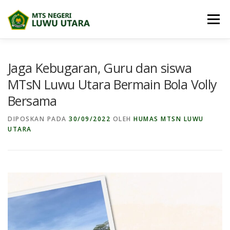
Lompat
ke
Menu
konten
BERANDA
PROFIL
BERITA
Jaga Kebugaran, Guru dan siswa
MTsN Luwu Utara Bermain Bola Volly
Bersama
BIDANG MADRASAH
E-DIGITAL MADRASAH
DIPOSKAN PADA
30/09/2022
OLEH
HUMAS MTSN LUWU
UTARA
DOWNLOAD
PRESTASI SISWA
PPDB
MAPS