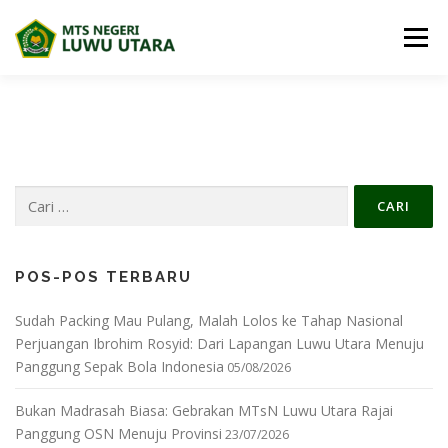
Lompat
ke
Menu
konten
BERANDA
PROFIL
BERITA
BIDANG MADRASAH
E-DIGITAL MADRASAH
Cari
untuk:
DOWNLOAD
PRESTASI SISWA
PPDB
MAPS
POS-POS TERBARU
Sudah Packing Mau Pulang, Malah Lolos ke Tahap Nasional
Perjuangan Ibrohim Rosyid: Dari Lapangan Luwu Utara Menuju
Panggung Sepak Bola Indonesia
05/08/2026
Bukan Madrasah Biasa: Gebrakan MTsN Luwu Utara Rajai
Panggung OSN Menuju Provinsi
23/07/2026