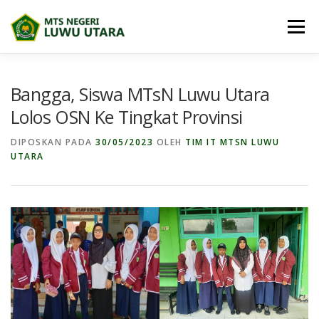
Lompat
ke
Menu
konten
BERANDA
PROFIL
BERITA
Bangga, Siswa MTsN Luwu Utara
Lolos OSN Ke Tingkat Provinsi
BIDANG MADRASAH
E-DIGITAL MADRASAH
DIPOSKAN PADA
30/05/2023
OLEH
TIM IT MTSN LUWU
UTARA
DOWNLOAD
PRESTASI SISWA
PPDB
MAPS